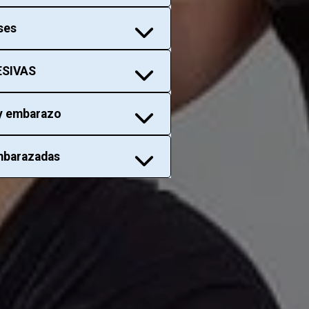
ases
ESIVAS
 y embarazo
embarazadas
la de capacitacion y obtené una c
español y en inglés