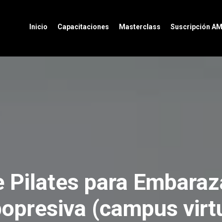
Inicio
Capacitaciones
Masterclass
Suscripción A
e Pilates para Embara
opresiva (campus virt