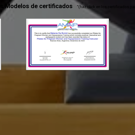
s Modelos de certificados
“(haz click en los certificados pa
No te puedes perder esta oportunidad única
INSCRIBETE AQUÍ