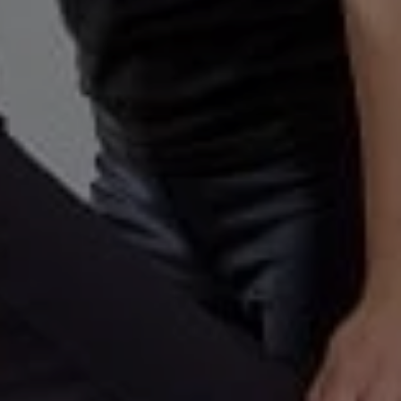
el
a
,