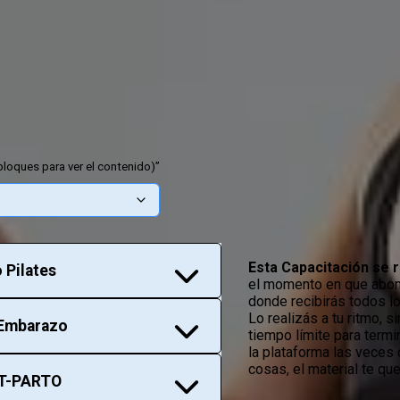
INSCRIBETE AQUÍ
 bloques para ver el contenido)”
zo
Esta Capacitación se
 Pilates
el momento en que abo
donde recibirás todos lo
Lo realizás a tu ritmo, s
l Embarazo
tiempo límite para termin
la plataforma las veces 
cosas, el material te q
OST-PARTO