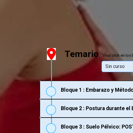
Temario
“(haz click en los
Sin curso
Sin curso
38; embara
Bloque 1 : Embarazo y Método
Bloque 2 : Postura durante e
Bloque 3 : Suelo Pélvico: P