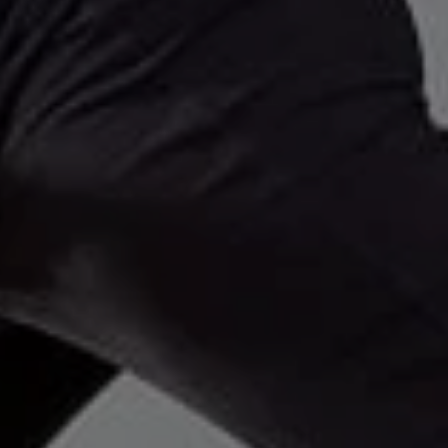
ASISTENCIA LAS 24hs
Para las consultas, tendrás a disposición el contacto d
profesor disertante, y el contacto oficial de AMAIP, par
despejar tus dudas en todo momento.
EL MEJOR MATERIAL
El material, tanto las clases como el contenido teórico
quedan guardados para siempre. Podrás repasarlo
cuando quieras, las veces que lo desees.
MISIÓN
La misión de este instructorado es brindarte las
herramientas necesarias para planificar tus clases del
método Pilates, teniendo en cuenta las características
anatómicas y fisiológicas de todo el proceso del
embarazo, y el post-parto.