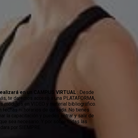
 realizará en un CAMPUS VIRTUAL
: Desde
nás, te daremos acceso a una PLATAFORMA,
s módulos en VIDEO y material bibliográfico.
in fechas ni horarios de cursada. No tienes
ar la capacitación y puedes entrar y salir de
que sea necesario. Y por sobre todas las
uedara por SIEMPRE.