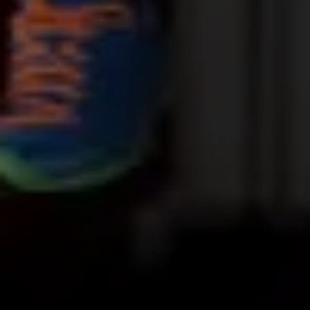
AVAL INTERNACIONAL
Al finalizar cada una de nuestras capacitaciones,
recibirás la certificación oficial, que te brindará
respaldo a nivel internacional. Como escuela de
formación profesional, contamos con reglamento
de educación aprobado, y N° de matrícula C. F.
2865. La mejor garantía a la hora de elegir tu lugar
de capacitacion.
EL MEJOR MATERIAL
El material quedará guardado PARA SIEMPRE,
en nuestra plataforma. Podrás repasarlo cuando
quieras, las veces que lo desees.
MISIÓN
Desde AMAIP, buscamos proporcionar a cada