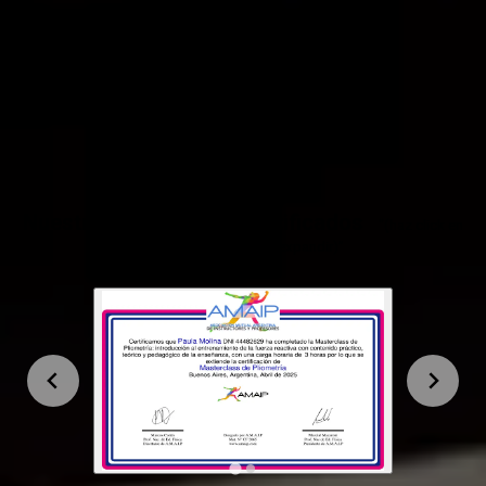
entrenador, instructor y profesional en el mundo
del fitness y el deporte, una introducción sólida a
la Pliometría. A través de fundamentos teóricos y
ejercicios prácticos, aprenderás a aplicar este
método de manera progresiva, asegurando una
adaptación segura y efectiva en los distintos
niveles de entrenamiento.
Nuestros Modelos de certificados
“(haz click en
los certificados para expandir)”