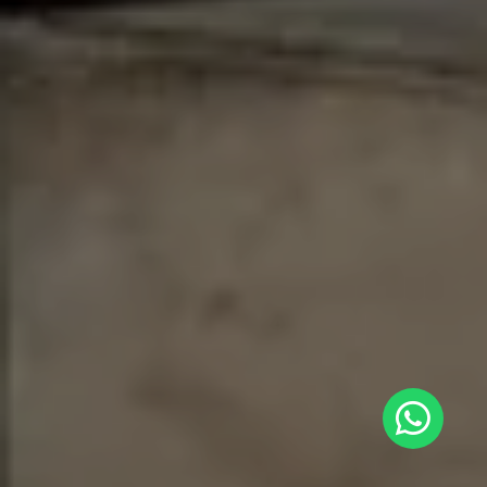
No te puedes perder esta oportunidad única
INSCRIBETE AQUÍ
Haz clic y visítanos
Términos y condiciones
AMAIP © 2022. Todos los derechos reservados
SMT