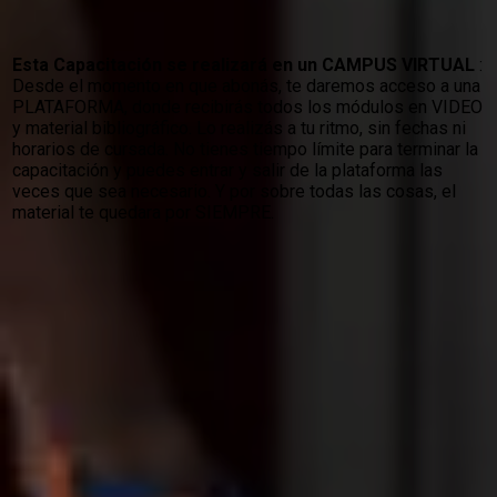
Esta Capacitación se realizará en un CAMPUS VIRTUAL
:
Desde el momento en que abonás, te daremos acceso a una
PLATAFORMA, donde recibirás todos los módulos en VIDEO
y material bibliográfico. Lo realizás a tu ritmo, sin fechas ni
horarios de cursada. No tienes tiempo límite para terminar la
capacitación y puedes entrar y salir de la plataforma las
veces que sea necesario. Y por sobre todas las cosas, el
material te quedara por SIEMPRE.
Se parte de la escuela de
capacitacion y obtené una
certificación única en
español y en inglés