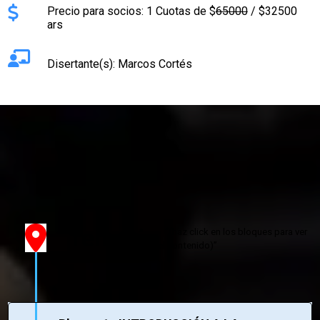
Precio para socios: 1 Cuotas de $
65000
/ $32500
ars
Disertante(s): Marcos Cortés
INSCRIBETE AQUÍ
Temario
“(haz click en los bloques para ver
el contenido)”