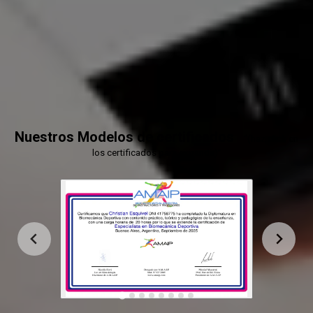
conocimientos de fuerza, nutrición, rendimiento y
biomecánica, preparando al profesional para
diseñar programas completos de entrenamiento,
prevención y mejora del rendimiento deportivo. El
objetivo es lograr una visión 360° del cuerpo y
del movimiento, formando entrenadores más
precisos, eficientes y actualizados.
Nuestros Modelos de certificados
“(haz click en
los certificados para expandir)”