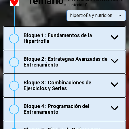
Temario
el contenido)”
hipertrofia y nutrición
hipertrofia y nutrición
Bloque 1 : Fundamentos de la
biomecánica
Hipertrofia
HIIT
Bloque 2 : Estrategias Avanzadas de
Entrenamiento
Bloque 3 : Combinaciones de
Ejercicios y Series
Bloque 4 : Programación del
Entrenamiento