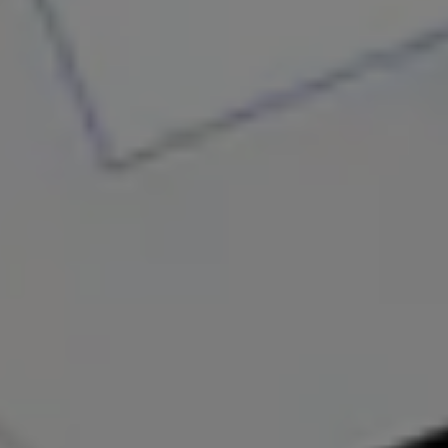
Al finalizar la cursada, recibirás las
certificaciones oficiales con respaldo a nivel
internacional. Como escuela de formación
profesional, contamos con reglamento de
educación aprobado, y N° de matrícula C. F. 2865.
La mejor garantía a la hora de elegir tu lugar de
capacitación.
EL MEJOR MATERIAL
Al realizar la inscripción, recibirás de forma
inmediata de todo material de esta promoción:
tanto las clases en video como el contenido
teórico. Además, quedará guardado PARA
SIEMPRE en nuestra plataforma, por lo que
podrás repasarlo cuando quieras, las veces que
lo desees.
MISIÓN
Brindar una formación integral que unifique los