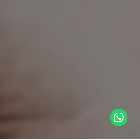
No te puedes perder esta oportunidad única
INSCRIBETE AQUÍ
Haz clic y visítanos
Términos y condiciones
AMAIP © 2022. Todos los derechos reservados
SMT