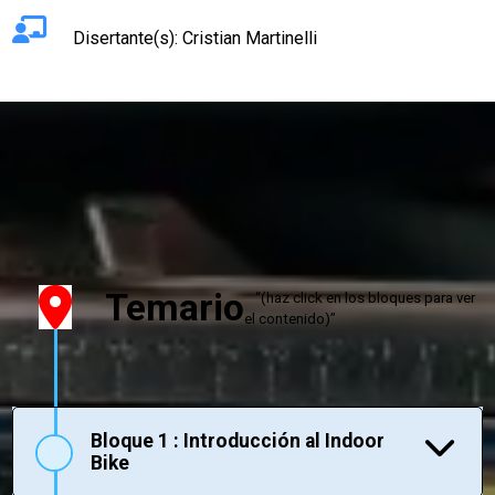
Disertante(s): Cristian Martinelli
INSCRIBETE AQUÍ
Temario
“(haz click en los bloques para ver
el contenido)”
Bloque 1 : Introducción al Indoor
Bike