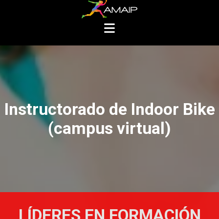
Instructorado de Indoor Bike
(campus virtual)
LÍDERES EN FORMACIÓN