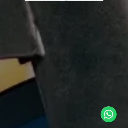
No te puedes perder esta oportunidad única
INSCRIBETE AQUÍ
Haz clic y visítanos
Términos y condiciones
AMAIP © 2022. Todos los derechos reservados
SMT