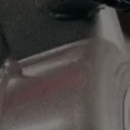
certificación única en
español y en inglés
ASISTENCIA 24hs
Para las consultas, tendrán a disposición el
contacto del profesor disertante, y el contacto
oficial de AMAIP, para despejar sus dudas en
todo momento.
EL MEJOR MATERIAL
El contenido de la capacitación, queda guardado
PARA SIEMPRE, podrás verlo cuantas veces
quieras, incluso una vez que finalices la
cursada. Contarás con el más amplio material
teórico-práctico, desarrollado por el staff
docente de AMAIP.