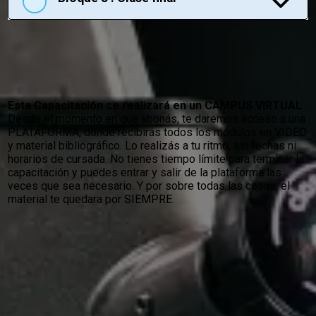
Esta Capacitación se realizará en un CAMPUS VIRTUAL
:
Desde el momento en que abonás, te daremos acceso a una
PLATAFORMA, donde recibirás todos los módulos en VIDEO
y material bibliográfico. Lo realizás a tu ritmo, sin fechas ni
horarios de cursada. No tienes tiempo límite para terminar la
capacitación y puedes entrar y salir de la plataforma las
veces que sea necesario. Y por sobre todas las cosas, el
material te quedara por SIEMPRE.
Se parte de la escuela de
capacitacion y obtené una