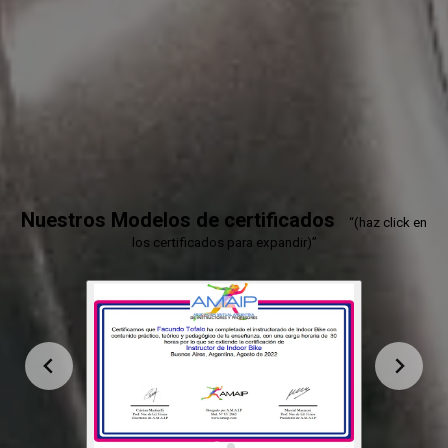
MISIÓN
Tenemos como meta, la formación de
profesionales en el área de la Educación Física,
con amplio conocimiento en planificación,
ejecución y dictado de clases.
Nuestros Modelos de certificados
“(haz click en
los certificados para expandir)”